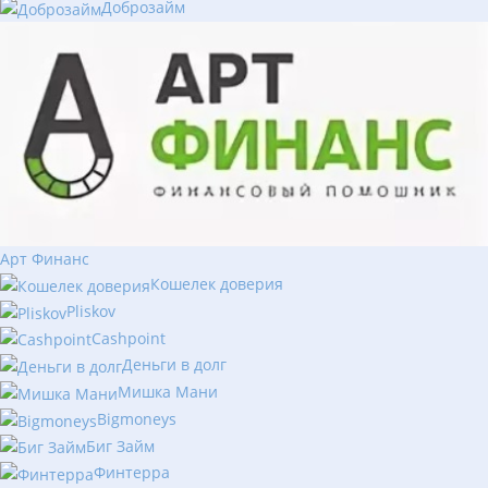
Доброзайм
Арт Финанс
Кошелек доверия
Pliskov
Cashpoint
Деньги в долг
Мишка Мани
Bigmoneys
Биг Займ
Финтерра