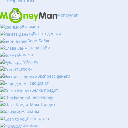
Безработным
MoneyMan
Взаимно
Ракета-деньги
Бери Бабло
Слава Займ
Комета
Рубль.ру
Сredit7
Экспресс деньги
Надо денег
Белка Кредит
CheckMoney
Макс Кредит
Ализайм
Сash to you
Финмолл