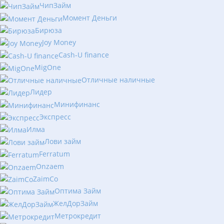
ЧипЗайм
Момент Деньги
Бирюза
Joy Money
Cash-U finance
MigOne
Отличные наличные
Лидер
Минифинанс
Экспресс
Илма
Лови займ
Ferratum
Onzaem
ZaimCo
Оптима Займ
ЖелДорЗайм
Метрокредит