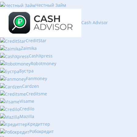
Честный Займ
Cash Advisor
CreditStar
Zaimika
CashXpress
Robotmoney
Бустра
Fanmoney
Cardzen
Creditsme
Visame
Credilo
Mazilla
Кредиттер
Робокредит