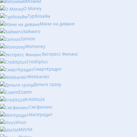
Вебзайм
O Money
Турбозайм
Мани на диване
Займиго
Zaimon
Womoney
Экспресс Финанс
Creditplus
СмартКредит
Webbankir
Деньги сразу
Ezaem
Kredito24
Смсфинанс
МигКредит
Vivus
МИЛИ