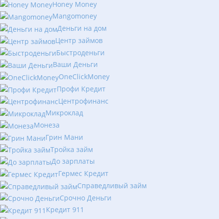
Honey Money
Mangomoney
Деньги на дом
Центр займов
Быстроденьги
Ваши Деньги
OneClickMoney
Профи Кредит
Центрофинанс
Микроклад
Монеза
Грин Мани
Тройка займ
До зарплаты
Гермес Кредит
Справедливый займ
Срочно Деньги
Кредит 911