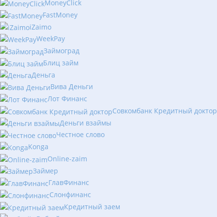
MoneyClick
FastMoney
iZaimo
WeekPay
Займоград
Блиц займ
Деньга
Вива Деньги
Лот Финанс
Совкомбанк Кредитный доктор
Деньги взаймы
Честное слово
Konga
Online-zaim
Займер
ГлавФинанс
Слонфинанс
Кредитный заем