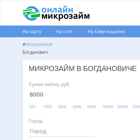
На карту
На счет
На Киви кошелек
#
Микрозайм
/
Богданович
МИКРОЗАЙМ В БОГДАНОВИЧЕ
Сумма займа, руб.
500
1000
2000
3000
5000
10000
20000
250
Город