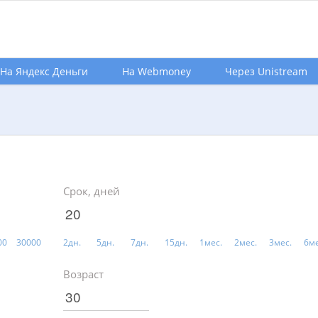
На Яндекс Деньги
На Webmoney
Через Unistream
Срок, дней
00
30000
2дн.
5дн.
7дн.
15дн.
1мес.
2мес.
3мес.
6ме
Возраст