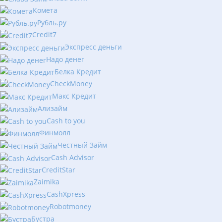
Комета
Рубль.ру
Сredit7
Экспресс деньги
Надо денег
Белка Кредит
CheckMoney
Макс Кредит
Ализайм
Сash to you
Финмолл
Честный Займ
Cash Advisor
CreditStar
Zaimika
CashXpress
Robotmoney
Бустра