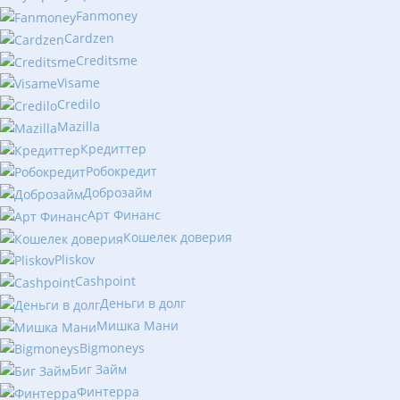
Fanmoney
Cardzen
Creditsme
Visame
Credilo
Mazilla
Кредиттер
Робокредит
Доброзайм
Арт Финанс
Кошелек доверия
Pliskov
Cashpoint
Деньги в долг
Мишка Мани
Bigmoneys
Биг Займ
Финтерра