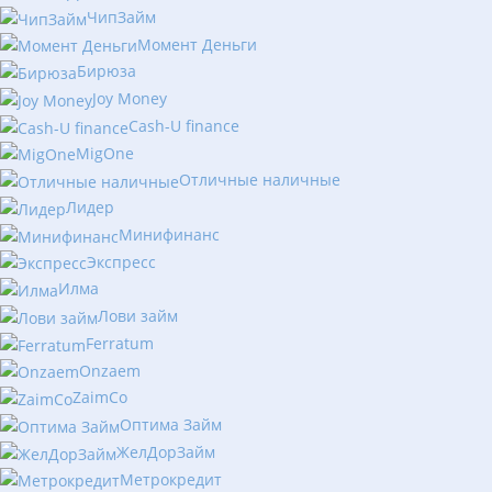
ЧипЗайм
Момент Деньги
Бирюза
Joy Money
Cash-U finance
MigOne
Отличные наличные
Лидер
Минифинанс
Экспресс
Илма
Лови займ
Ferratum
Onzaem
ZaimCo
Оптима Займ
ЖелДорЗайм
Метрокредит