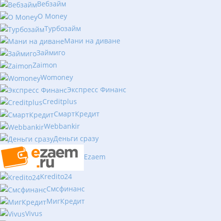
Вебзайм
O Money
Турбозайм
Мани на диване
Займиго
Zaimon
Womoney
Экспресс Финанс
Creditplus
СмартКредит
Webbankir
Деньги сразу
Ezaem
Kredito24
Смсфинанс
МигКредит
Vivus