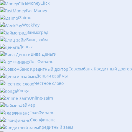
MoneyClick
FastMoney
iZaimo
WeekPay
Займоград
Блиц займ
Деньга
Вива Деньги
Лот Финанс
Совкомбанк Кредитный доктор
Деньги взаймы
Честное слово
Konga
Online-zaim
Займер
ГлавФинанс
Слонфинанс
Кредитный заем