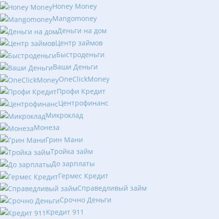
Honey Money
Mangomoney
Деньги на дом
Центр займов
Быстроденьги
Ваши Деньги
OneClickMoney
Профи Кредит
Центрофинанс
Микроклад
Монеза
Грин Мани
Тройка займ
До зарплаты
Гермес Кредит
Справедливый займ
Срочно Деньги
Кредит 911