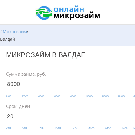
#
Микрозайм
/
Валдай
МИКРОЗАЙМ В ВАЛДАЕ
Сумма займа, руб.
500
1000
2000
3000
5000
10000
20000
25000
3
Срок, дней
2дн.
5дн.
7дн.
15дн.
1мес.
2мес.
3мес.
6мес.
1