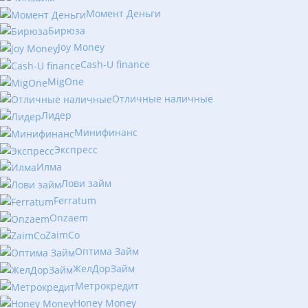
Момент Деньги
Бирюза
Joy Money
Cash-U finance
MigOne
Отличные наличные
Лидер
Минифинанс
Экспресс
Илма
Лови займ
Ferratum
Onzaem
ZaimCo
Оптима Займ
ЖелДорЗайм
Метрокредит
Honey Money