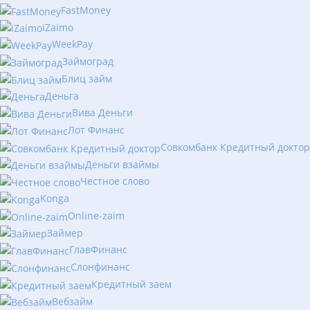
FastMoney
iZaimo
WeekPay
Займоград
Блиц займ
Деньга
Вива Деньги
Лот Финанс
Совкомбанк Кредитный доктор
Деньги взаймы
Честное слово
Konga
Online-zaim
Займер
ГлавФинанс
Слонфинанс
Кредитный заем
Вебзайм