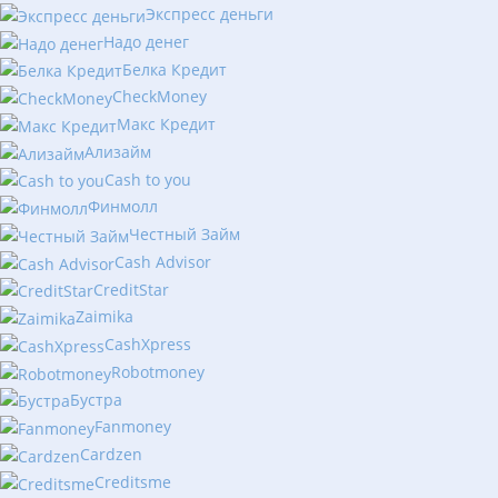
Экспресс деньги
Надо денег
Белка Кредит
CheckMoney
Макс Кредит
Ализайм
Сash to you
Финмолл
Честный Займ
Cash Advisor
CreditStar
Zaimika
CashXpress
Robotmoney
Бустра
Fanmoney
Cardzen
Creditsme