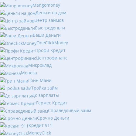
Mangomoney
Деньги на дом
Центр займов
Быстроденьги
Ваши Деньги
OneClickMoney
Профи Кредит
Центрофинанс
Микроклад
Монеза
Грин Мани
Тройка займ
До зарплаты
Гермес Кредит
Справедливый займ
Срочно Деньги
Кредит 911
MoneyClick