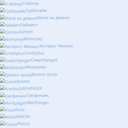
O Money
Турбозайм
Мани на диване
Займиго
Zaimon
Womoney
Экспресс Финанс
Creditplus
СмартКредит
Webbankir
Деньги сразу
Ezaem
Kredito24
Смсфинанс
МигКредит
Vivus
МИЛИ
Platiza