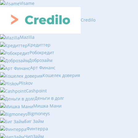
Visame
Credilo
Mazilla
Кредиттер
Робокредит
Доброзайм
Арт Финанс
Кошелек доверия
Pliskov
Cashpoint
Деньги в долг
Мишка Мани
Bigmoneys
Биг Займ
Финтерра
ЧипЗайм