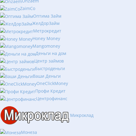
Onzaem
ZaimCo
Оптима Займ
ЖелДорЗайм
Метрокредит
Honey Money
Mangomoney
Деньги на дом
Центр займов
Быстроденьги
Ваши Деньги
OneClickMoney
Профи Кредит
Центрофинанс
Микроклад
Монеза