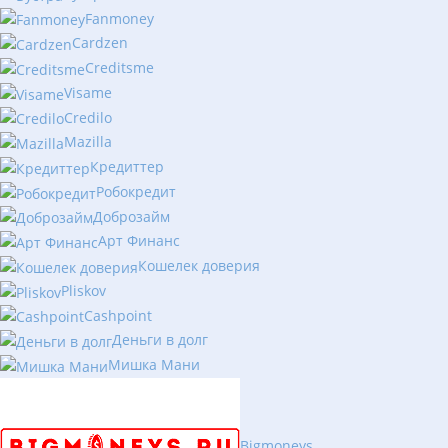
Fanmoney
Cardzen
Creditsme
Visame
Credilo
Mazilla
Кредиттер
Робокредит
Доброзайм
Арт Финанс
Кошелек доверия
Pliskov
Cashpoint
Деньги в долг
Мишка Мани
Bigmoneys