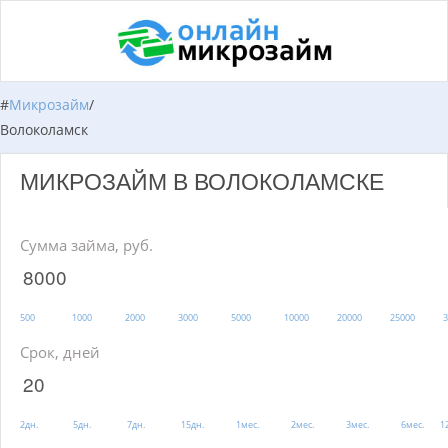
#
Микрозайм
/
Волоколамск
МИКРОЗАЙМ В ВОЛОКОЛАМСКЕ
Сумма займа, руб.
500
1000
2000
3000
5000
10000
20000
25000
3
Срок, дней
2дн.
5дн.
7дн.
15дн.
1мес.
2мес.
3мес.
6мес.
1