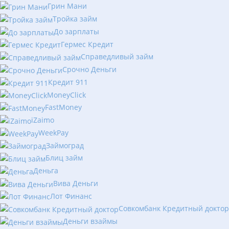
Грин Мани
Тройка займ
До зарплаты
Гермес Кредит
Справедливый займ
Срочно Деньги
Кредит 911
MoneyClick
FastMoney
iZaimo
WeekPay
Займоград
Блиц займ
Деньга
Вива Деньги
Лот Финанс
Совкомбанк Кредитный доктор
Деньги взаймы