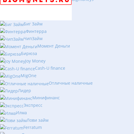
Биг Займ
Финтерра
ЧипЗайм
Момент Деньги
Бирюза
Joy Money
Cash-U finance
MigOne
Отличные наличные
Лидер
Минифинанс
Экспресс
Илма
Лови займ
Ferratum