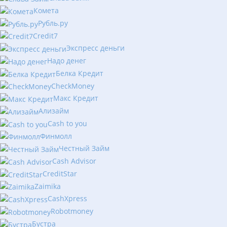
Комета
Рубль.ру
Сredit7
Экспресс деньги
Надо денег
Белка Кредит
CheckMoney
Макс Кредит
Ализайм
Сash to you
Финмолл
Честный Займ
Cash Advisor
CreditStar
Zaimika
CashXpress
Robotmoney
Бустра