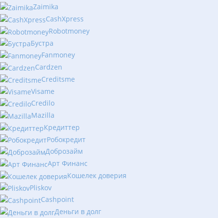
Zaimika
CashXpress
Robotmoney
Бустра
Fanmoney
Cardzen
Creditsme
Visame
Credilo
Mazilla
Кредиттер
Робокредит
Доброзайм
Арт Финанс
Кошелек доверия
Pliskov
Cashpoint
Деньги в долг