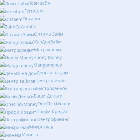
Лови займ
Ferratum
Onzaem
ZaimCo
Оптима Займ
ЖелДорЗайм
Метрокредит
Honey Money
Mangomoney
Деньги на дом
Центр займов
Быстроденьги
Ваши Деньги
OneClickMoney
Профи Кредит
Центрофинанс
Микроклад
Монеза