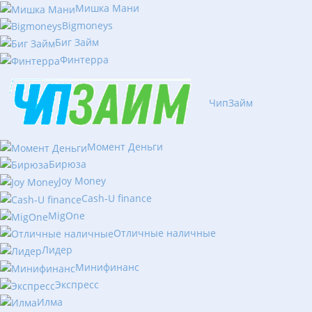
Мишка Мани
Bigmoneys
Биг Займ
Финтерра
ЧипЗайм
Момент Деньги
Бирюза
Joy Money
Cash-U finance
MigOne
Отличные наличные
Лидер
Минифинанс
Экспресс
Илма