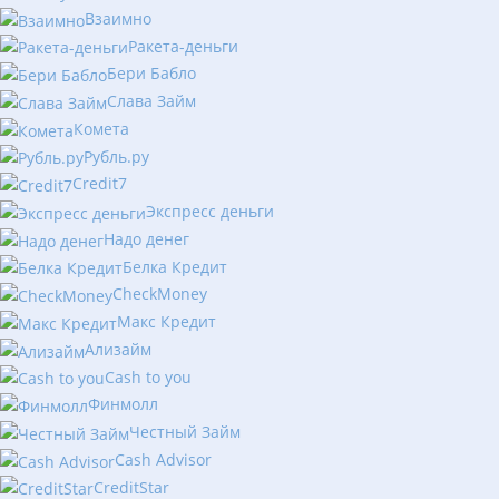
Взаимно
Ракета-деньги
Бери Бабло
Слава Займ
Комета
Рубль.ру
Сredit7
Экспресс деньги
Надо денег
Белка Кредит
CheckMoney
Макс Кредит
Ализайм
Сash to you
Финмолл
Честный Займ
Cash Advisor
CreditStar