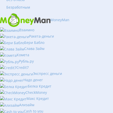
Безработным
MoneyMan
Взаимно
Ракета-деньги
Бери Бабло
Слава Займ
Комета
Рубль.ру
Сredit7
Экспресс деньги
Надо денег
Белка Кредит
CheckMoney
Макс Кредит
Ализайм
Сash to you