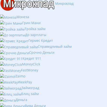
Микроклад
Монеза
Грин Мани
Тройка займ
До зарплаты
Гермес Кредит
Справедливый займ
Срочно Деньги
Кредит 911
MoneyClick
FastMoney
iZaimo
WeekPay
Займоград
Блиц займ
Деньга
Вива Деньги