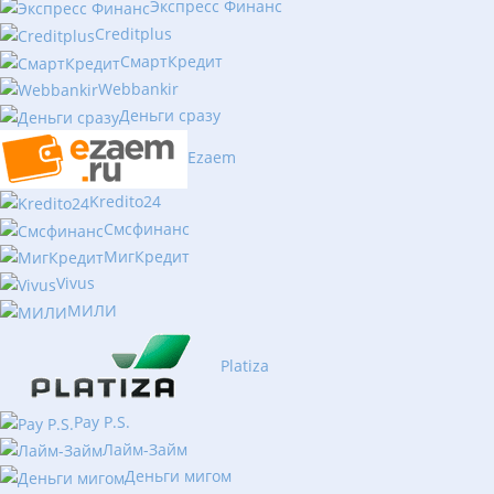
Экспресс Финанс
Creditplus
СмартКредит
Webbankir
Деньги сразу
Ezaem
Kredito24
Смсфинанс
МигКредит
Vivus
МИЛИ
Platiza
Pay P.S.
Лайм-Займ
Деньги мигом