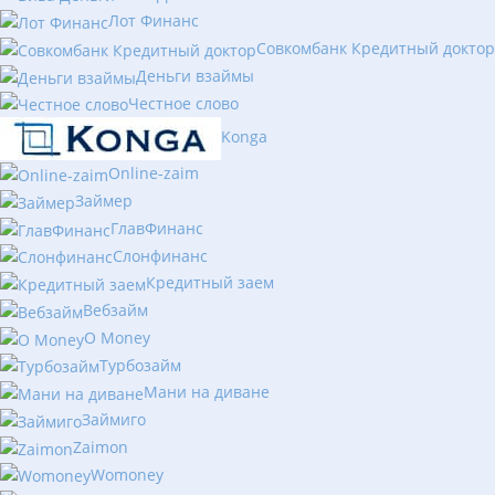
Лот Финанс
Совкомбанк Кредитный доктор
Деньги взаймы
Честное слово
Konga
Online-zaim
Займер
ГлавФинанс
Слонфинанс
Кредитный заем
Вебзайм
O Money
Турбозайм
Мани на диване
Займиго
Zaimon
Womoney