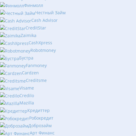
Финмолл
Честный Займ
Cash Advisor
CreditStar
Zaimika
CashXpress
Robotmoney
Бустра
Fanmoney
Cardzen
Creditsme
Visame
Credilo
Mazilla
Кредиттер
Робокредит
Доброзайм
Арт Финанс