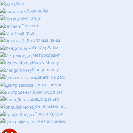
Илма
Лови займ
Ferratum
Onzaem
ZaimCo
Оптима Займ
ЖелДорЗайм
Метрокредит
Honey Money
Mangomoney
Деньги на дом
Центр займов
Быстроденьги
Ваши Деньги
OneClickMoney
Профи Кредит
Центрофинанс