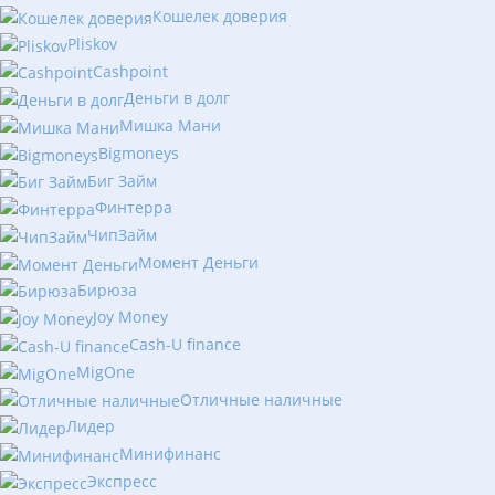
Кошелек доверия
Pliskov
Cashpoint
Деньги в долг
Мишка Мани
Bigmoneys
Биг Займ
Финтерра
ЧипЗайм
Момент Деньги
Бирюза
Joy Money
Cash-U finance
MigOne
Отличные наличные
Лидер
Минифинанс
Экспресс