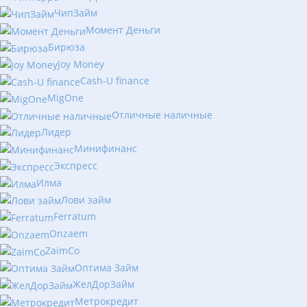
ЧипЗайм
Момент Деньги
Бирюза
Joy Money
Cash-U finance
MigOne
Отличные наличные
Лидер
Минифинанс
Экспресс
Илма
Лови займ
Ferratum
Onzaem
ZaimCo
Оптима Займ
ЖелДорЗайм
Метрокредит