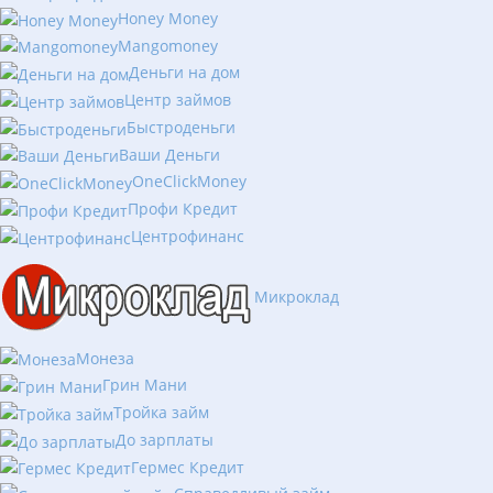
Honey Money
Mangomoney
Деньги на дом
Центр займов
Быстроденьги
Ваши Деньги
OneClickMoney
Профи Кредит
Центрофинанс
Микроклад
Монеза
Грин Мани
Тройка займ
До зарплаты
Гермес Кредит