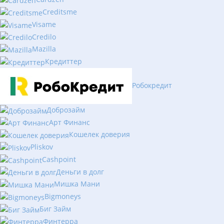
Creditsme
Visame
Credilo
Mazilla
Кредиттер
Робокредит
Доброзайм
Арт Финанс
Кошелек доверия
Pliskov
Cashpoint
Деньги в долг
Мишка Мани
Bigmoneys
Биг Займ
Финтерра