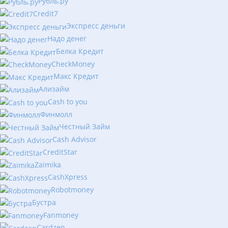
Рубль.ру
Сredit7
Экспресс деньги
Надо денег
Белка Кредит
CheckMoney
Макс Кредит
Ализайм
Сash to you
Финмолл
Честный Займ
Cash Advisor
CreditStar
Zaimika
CashXpress
Robotmoney
Бустра
Fanmoney
Cardzen