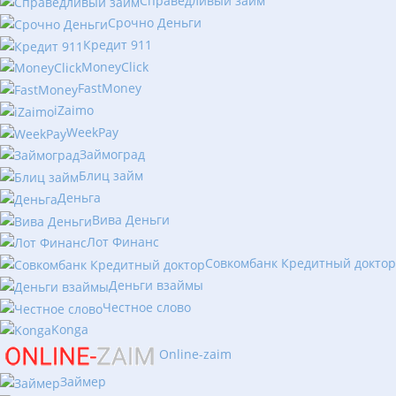
Справедливый займ
Срочно Деньги
Кредит 911
MoneyClick
FastMoney
iZaimo
WeekPay
Займоград
Блиц займ
Деньга
Вива Деньги
Лот Финанс
Совкомбанк Кредитный доктор
Деньги взаймы
Честное слово
Konga
Online-zaim
Займер