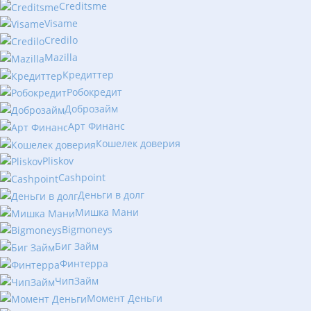
Creditsme
Visame
Credilo
Mazilla
Кредиттер
Робокредит
Доброзайм
Арт Финанс
Кошелек доверия
Pliskov
Cashpoint
Деньги в долг
Мишка Мани
Bigmoneys
Биг Займ
Финтерра
ЧипЗайм
Момент Деньги