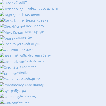
Сredit7
Экспресс деньги
Надо денег
Белка Кредит
CheckMoney
Макс Кредит
Ализайм
Сash to you
Финмолл
Честный Займ
Cash Advisor
CreditStar
Zaimika
CashXpress
Robotmoney
Бустра
Fanmoney
Cardzen