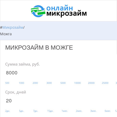
#
Микрозайм
/
Можга
МИКРОЗАЙМ В МОЖГЕ
Сумма займа, руб.
500
1000
2000
3000
5000
10000
20000
25000
3
Срок, дней
2дн.
5дн.
7дн.
15дн.
1мес.
2мес.
3мес.
6мес.
1