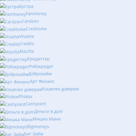
Бустра
Fanmoney
Cardzen
Creditsme
Visame
Credilo
Mazilla
Кредиттер
Робокредит
Доброзайм
Арт Финанс
Кошелек доверия
Pliskov
Cashpoint
Деньги в долг
Мишка Мани
Bigmoneys
Биг Займ