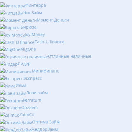
Финтерра
ЧипЗайм
Момент Деньги
Бирюза
Joy Money
Cash-U finance
MigOne
Отличные наличные
Лидер
Минифинанс
Экспресс
Илма
Лови займ
Ferratum
Onzaem
ZaimCo
Оптима Займ
ЖелДорЗайм