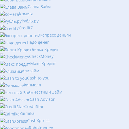
Слава Займ
Комета
Рубль.ру
Сredit7
Экспресс деньги
Надо денег
Белка Кредит
CheckMoney
Макс Кредит
Ализайм
Сash to you
Финмолл
Честный Займ
Cash Advisor
CreditStar
Zaimika
CashXpress
Robotmoney