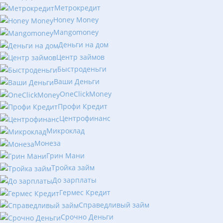
Метрокредит
Honey Money
Mangomoney
Деньги на дом
Центр займов
Быстроденьги
Ваши Деньги
OneClickMoney
Профи Кредит
Центрофинанс
Микроклад
Монеза
Грин Мани
Тройка займ
До зарплаты
Гермес Кредит
Справедливый займ
Срочно Деньги