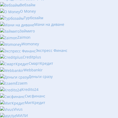
Вебзайм
O Money
Турбозайм
Мани на диване
Займиго
Zaimon
Womoney
Экспресс Финанс
Creditplus
СмартКредит
Webbankir
Деньги сразу
Ezaem
Kredito24
Смсфинанс
МигКредит
Vivus
МИЛИ