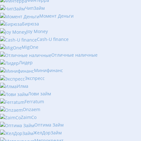
Финтерра
ЧипЗайм
Момент Деньги
Бирюза
Joy Money
Cash-U finance
MigOne
Отличные наличные
Лидер
Минифинанс
Экспресс
Илма
Лови займ
Ferratum
Onzaem
ZaimCo
Оптима Займ
ЖелДорЗайм
Метрокредит