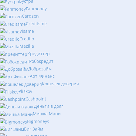
Бустра
Fanmoney
Cardzen
Creditsme
Visame
Credilo
Mazilla
Кредиттер
Робокредит
Доброзайм
Арт Финанс
Кошелек доверия
Pliskov
Cashpoint
Деньги в долг
Мишка Мани
Bigmoneys
Биг Займ