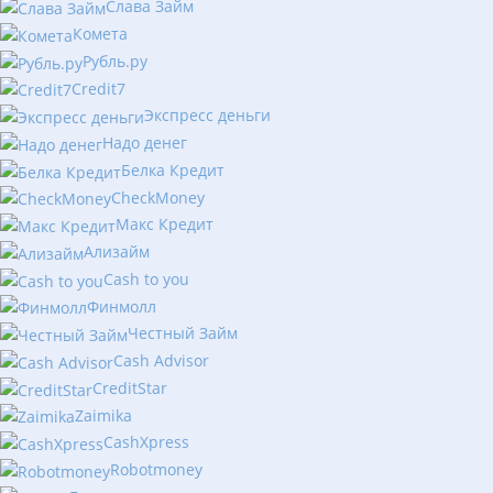
Слава Займ
Комета
Рубль.ру
Сredit7
Экспресс деньги
Надо денег
Белка Кредит
CheckMoney
Макс Кредит
Ализайм
Сash to you
Финмолл
Честный Займ
Cash Advisor
CreditStar
Zaimika
CashXpress
Robotmoney