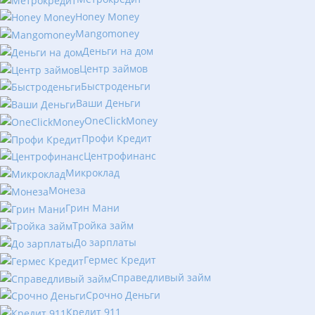
Honey Money
Mangomoney
Деньги на дом
Центр займов
Быстроденьги
Ваши Деньги
OneClickMoney
Профи Кредит
Центрофинанс
Микроклад
Монеза
Грин Мани
Тройка займ
До зарплаты
Гермес Кредит
Справедливый займ
Срочно Деньги
Кредит 911