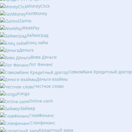
MoneyClick
FastMoney
iZaimo
WeekPay
Займоград
Блиц займ
Деньга
Вива Деньги
Лот Финанс
Совкомбанк Кредитный доктор
Деньги взаймы
Честное слово
Konga
Online-zaim
Займер
ГлавФинанс
Слонфинанс
Кредитный заем