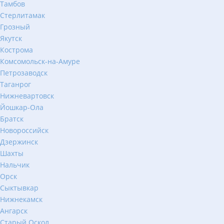
Тамбов
Стерлитамак
Грозный
Якутск
Кострома
Комсомольск-на-Амуре
Петрозаводск
Таганрог
Нижневартовск
Йошкар-Ола
Братск
Новороссийск
Дзержинск
Шахты
Нальчик
Орск
Сыктывкар
Нижнекамск
Ангарск
Старый Оскол