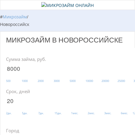
#
Микрозайм
/
Новороссийск
МИКРОЗАЙМ В НОВОРОССИЙСКЕ
Сумма займа, руб.
500
1000
2000
3000
5000
10000
20000
25000
3
Срок, дней
2дн.
5дн.
7дн.
15дн.
1мес.
2мес.
3мес.
6мес.
1
Город