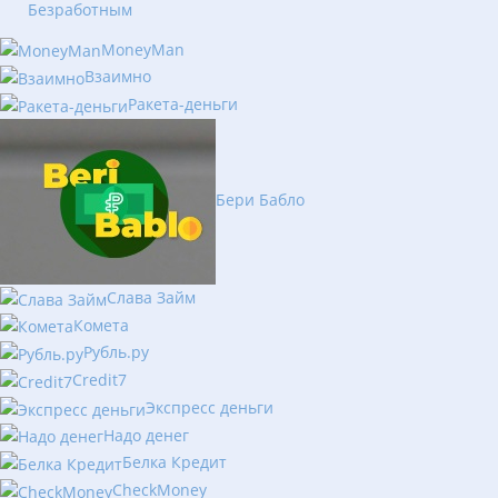
Безработным
MoneyMan
Взаимно
Ракета-деньги
Бери Бабло
Слава Займ
Комета
Рубль.ру
Сredit7
Экспресс деньги
Надо денег
Белка Кредит
CheckMoney