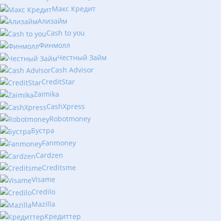
Макс Кредит
Ализайм
Сash to you
Финмолл
Честный Займ
Cash Advisor
CreditStar
Zaimika
CashXpress
Robotmoney
Бустра
Fanmoney
Cardzen
Creditsme
Visame
Credilo
Mazilla
Кредиттер