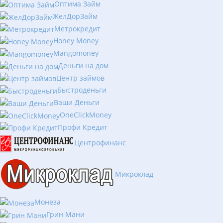
Оптима Займ
ЖелДорЗайм
Метрокредит
Honey Money
Mangomoney
Деньги на дом
Центр займов
Быстроденьги
Ваши Деньги
OneClickMoney
Профи Кредит
Центрофинанс
Микроклад
Монеза
Грин Мани