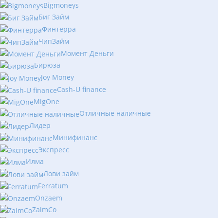
Bigmoneys
Биг Займ
Финтерра
ЧипЗайм
Момент Деньги
Бирюза
Joy Money
Cash-U finance
MigOne
Отличные наличные
Лидер
Минифинанс
Экспресс
Илма
Лови займ
Ferratum
Onzaem
ZaimCo