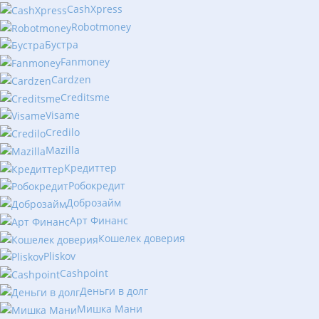
CashXpress
Robotmoney
Бустра
Fanmoney
Cardzen
Creditsme
Visame
Credilo
Mazilla
Кредиттер
Робокредит
Доброзайм
Арт Финанс
Кошелек доверия
Pliskov
Cashpoint
Деньги в долг
Мишка Мани