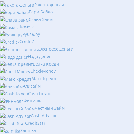
Ракета-деньги
Бери Бабло
Слава Займ
Комета
Рубль.ру
Сredit7
Экспресс деньги
Надо денег
Белка Кредит
CheckMoney
Макс Кредит
Ализайм
Сash to you
Финмолл
Честный Займ
Cash Advisor
CreditStar
Zaimika