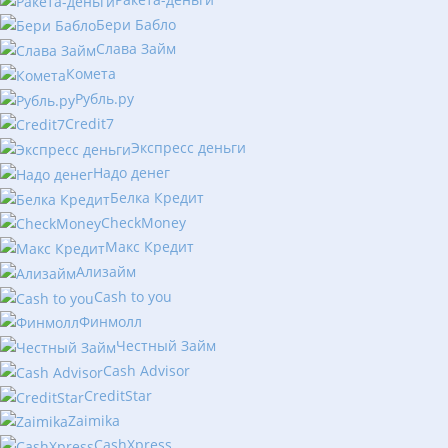
Бери Бабло
Слава Займ
Комета
Рубль.ру
Сredit7
Экспресс деньги
Надо денег
Белка Кредит
CheckMoney
Макс Кредит
Ализайм
Сash to you
Финмолл
Честный Займ
Cash Advisor
CreditStar
Zaimika
CashXpress