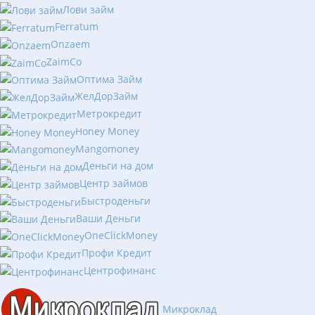
Лови займ
Ferratum
Onzaem
ZaimCo
Оптима Займ
ЖелДорЗайм
Метрокредит
Honey Money
Mangomoney
Деньги на дом
Центр займов
Быстроденьги
Ваши Деньги
OneClickMoney
Профи Кредит
Центрофинанс
Микроклад