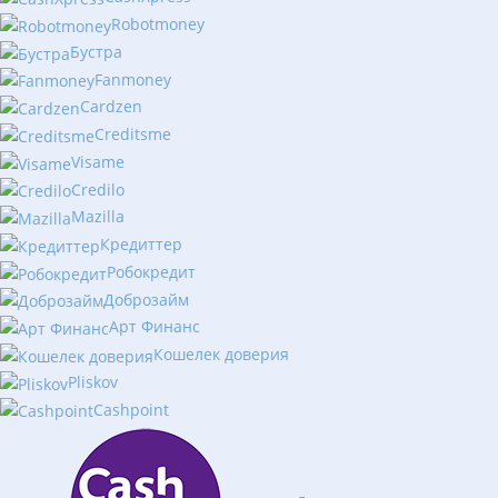
Robotmoney
Бустра
Fanmoney
Cardzen
Creditsme
Visame
Credilo
Mazilla
Кредиттер
Робокредит
Доброзайм
Арт Финанс
Кошелек доверия
Pliskov
Cashpoint