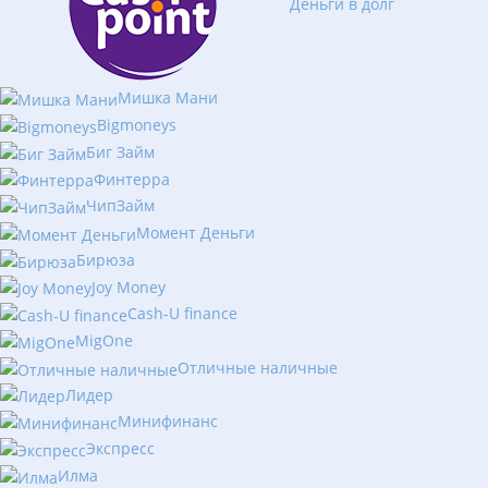
Деньги в долг
Мишка Мани
Bigmoneys
Биг Займ
Финтерра
ЧипЗайм
Момент Деньги
Бирюза
Joy Money
Cash-U finance
MigOne
Отличные наличные
Лидер
Минифинанс
Экспресс
Илма