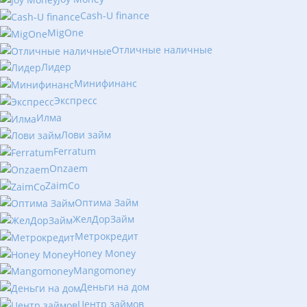
Cash-U finance
MigOne
Отличные наличные
Лидер
Минифинанс
Экспресс
Илма
Лови займ
Ferratum
Onzaem
ZaimCo
Оптима Займ
ЖелДорЗайм
Метрокредит
Honey Money
Mangomoney
Деньги на дом
Центр займов