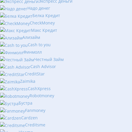
Экспресс деньги
Надо денег
Белка Кредит
CheckMoney
Макс Кредит
Ализайм
Сash to you
Финмолл
Честный Займ
Cash Advisor
CreditStar
Zaimika
CashXpress
Robotmoney
Бустра
Fanmoney
Cardzen
Creditsme