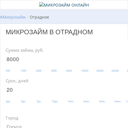
#
Микрозайм
/
Отрадное
МИКРОЗАЙМ В ОТРАДНОМ
Сумма займа, руб.
500
1000
2000
3000
5000
10000
20000
25000
3
Срок, дней
2дн.
5дн.
7дн.
15дн.
1мес.
2мес.
3мес.
6мес.
1
Город