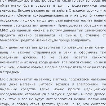
При необходимости быстро решить какие-то свои вопросы, не
обязательно брать средства в долг у родственников или
знакомых. Вполне реально взять займ в Отрадном срочно, что
позволит сберечь конфиденциальность и не даст ближнему
окружению лишнюю пищу для размышлений насчет вашего
умения распоряжаться деньгами. Преимущества обращения в
МФО уже оценили многие, а потому данный тип финансового
продукта активно развивается на рынке. В отличие от
банковских кредитов мелкие ссуды проще возвращать.
Если денег не хватает до зарплаты, то потенциальный клиент
вряд ли захочет отправляться в банк и оформлять там
кредитный договор. То же самое касается каких-то
незначительных нужд, когда деньги требуются сейчас, но не в
слишком большом объеме. Вполне реально взять займ на карту
в Отрадном.
Его с лихвой хватит на закупку в аптеке, продуктовом магазине
или даже магазине бытовой техники и электроники. На
выданные средства также можно пройти медицинское
обследование, отправиться в отпуск и сделать многое другое.
При этом у вас не будут интересоваться целями получения
ссуды, а потому стоит тратить деньги на то, что считаете