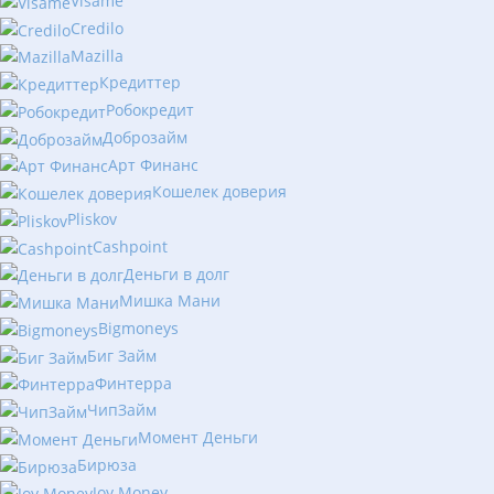
Visame
Credilo
Mazilla
Кредиттер
Робокредит
Доброзайм
Арт Финанс
Кошелек доверия
Pliskov
Cashpoint
Деньги в долг
Мишка Мани
Bigmoneys
Биг Займ
Финтерра
ЧипЗайм
Момент Деньги
Бирюза
Joy Money