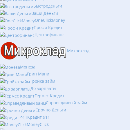
Быстроденьги
Ваши Деньги
OneClickMoney
Профи Кредит
Центрофинанс
Микроклад
Монеза
Грин Мани
Тройка займ
До зарплаты
Гермес Кредит
Справедливый займ
Срочно Деньги
Кредит 911
MoneyClick