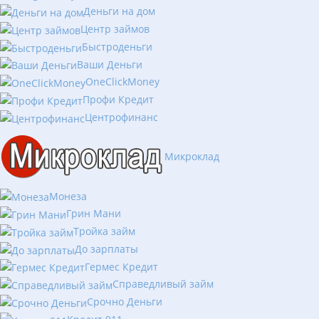
Деньги на дом
Центр займов
Быстроденьги
Ваши Деньги
OneClickMoney
Профи Кредит
Центрофинанс
Микроклад
Монеза
Грин Мани
Тройка займ
До зарплаты
Гермес Кредит
Справедливый займ
Срочно Деньги