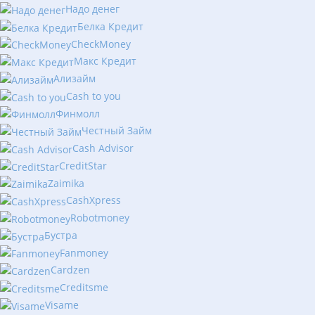
Надо денег
Белка Кредит
CheckMoney
Макс Кредит
Ализайм
Сash to you
Финмолл
Честный Займ
Cash Advisor
CreditStar
Zaimika
CashXpress
Robotmoney
Бустра
Fanmoney
Cardzen
Creditsme
Visame