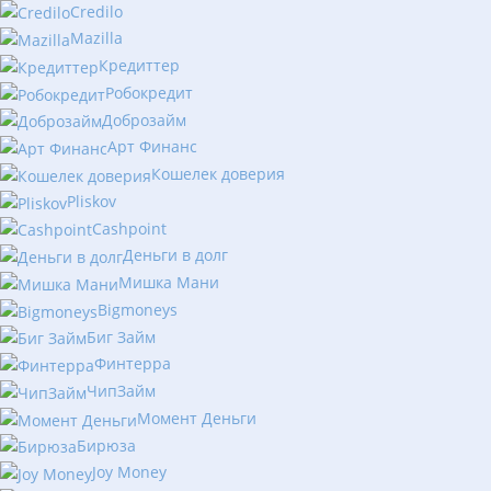
Credilo
Mazilla
Кредиттер
Робокредит
Доброзайм
Арт Финанс
Кошелек доверия
Pliskov
Cashpoint
Деньги в долг
Мишка Мани
Bigmoneys
Биг Займ
Финтерра
ЧипЗайм
Момент Деньги
Бирюза
Joy Money