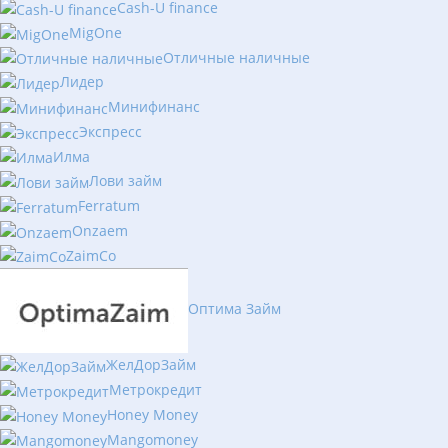
Cash-U finance
MigOne
Отличные наличные
Лидер
Минифинанс
Экспресс
Илма
Лови займ
Ferratum
Onzaem
ZaimCo
Оптима Займ
ЖелДорЗайм
Метрокредит
Honey Money
Mangomoney