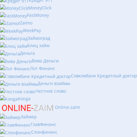
Кредит 911
MoneyClick
FastMoney
iZaimo
WeekPay
Займоград
Блиц займ
Деньга
Вива Деньги
Лот Финанс
Совкомбанк Кредитный доктор
Деньги взаймы
Честное слово
Konga
Online-zaim
Займер
ГлавФинанс
Слонфинанс