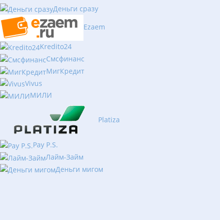
Деньги сразу
Ezaem
Kredito24
Смсфинанс
МигКредит
Vivus
МИЛИ
Platiza
Pay P.S.
Лайм-Займ
Деньги мигом