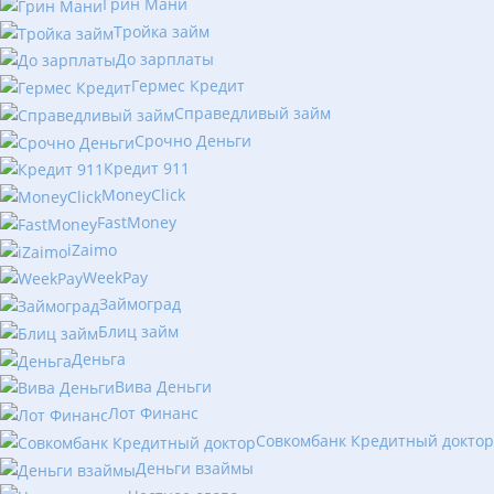
Грин Мани
Тройка займ
До зарплаты
Гермес Кредит
Справедливый займ
Срочно Деньги
Кредит 911
MoneyClick
FastMoney
iZaimo
WeekPay
Займоград
Блиц займ
Деньга
Вива Деньги
Лот Финанс
Совкомбанк Кредитный доктор
Деньги взаймы