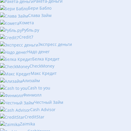
Ракета-деньги
Бери Бабло
Слава Займ
Комета
Рубль.ру
Сredit7
Экспресс деньги
Надо денег
Белка Кредит
CheckMoney
Макс Кредит
Ализайм
Сash to you
Финмолл
Честный Займ
Cash Advisor
CreditStar
Zaimika