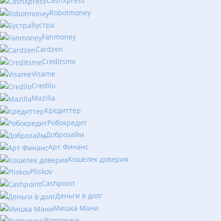
CashXpress
Robotmoney
Бустра
Fanmoney
Cardzen
Creditsme
Visame
Credilo
Mazilla
Кредиттер
Робокредит
Доброзайм
Арт Финанс
Кошелек доверия
Pliskov
Cashpoint
Деньги в долг
Мишка Мани
Bigmoneys