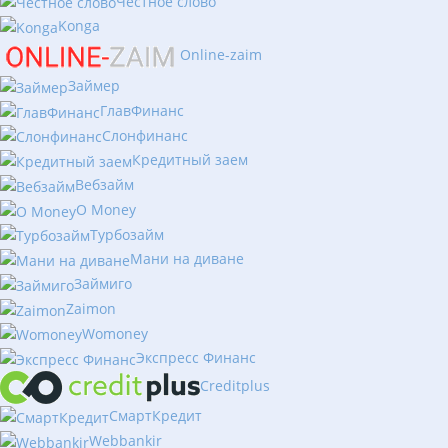
Честное слово
Konga
Online-zaim
Займер
ГлавФинанс
Слонфинанс
Кредитный заем
Вебзайм
O Money
Турбозайм
Мани на диване
Займиго
Zaimon
Womoney
Экспресс Финанс
Creditplus
СмартКредит
Webbankir