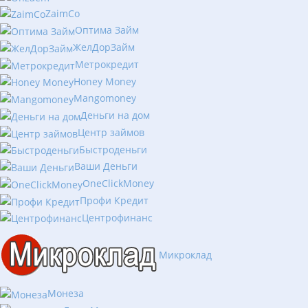
ZaimCo
Оптима Займ
ЖелДорЗайм
Метрокредит
Honey Money
Mangomoney
Деньги на дом
Центр займов
Быстроденьги
Ваши Деньги
OneClickMoney
Профи Кредит
Центрофинанс
Микроклад
Монеза