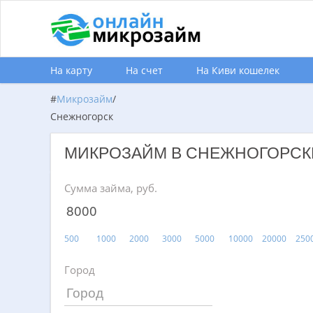
На карту
На счет
На Киви кошелек
#
Микрозайм
/
Снежногорск
МИКРОЗАЙМ В СНЕЖНОГОРСК
Сумма займа, руб.
500
1000
2000
3000
5000
10000
20000
250
Город