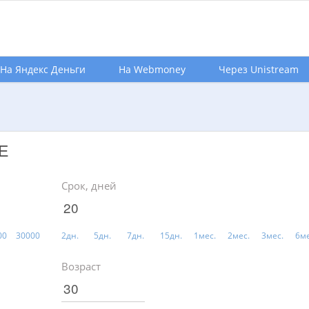
На Яндекс Деньги
На Webmoney
Через Unistream
Е
Срок, дней
00
30000
2дн.
5дн.
7дн.
15дн.
1мес.
2мес.
3мес.
6ме
Возраст