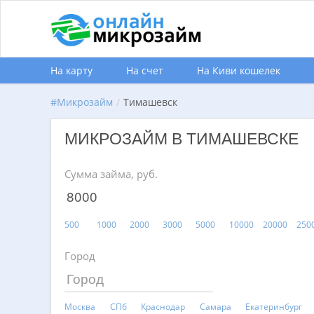
На карту
На счет
На Киви кошелек
#
Микрозайм
/
Тимашевск
МИКРОЗАЙМ В ТИМАШЕВСКЕ
Сумма займа, руб.
500
1000
2000
3000
5000
10000
20000
250
Город
Москва
СПб
Краснодар
Самара
Екатеринбург