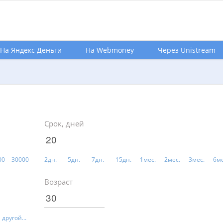
На Яндекс Деньги
На Webmoney
Через Unistream
Срок, дней
00
30000
2дн.
5дн.
7дн.
15дн.
1мес.
2мес.
3мес.
6ме
Возраст
другой...