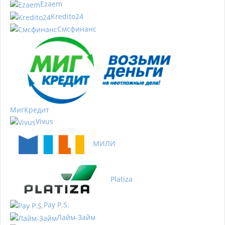
Ezaem
Kredito24
Смсфинанс
МигКредит
Vivus
МИЛИ
Platiza
Pay P.S.
Лайм-Займ