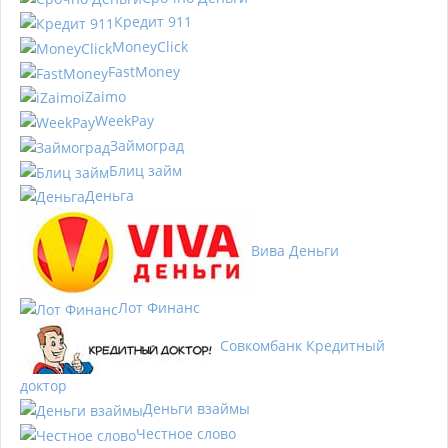
Кредит 911
MoneyClick
FastMoney
iZaimo
WeekPay
Займоград
Блиц займ
Деньга
Вива Деньги
Лот Финанс
Совкомбанк Кредитный
доктор
Деньги взаймы
Честное слово