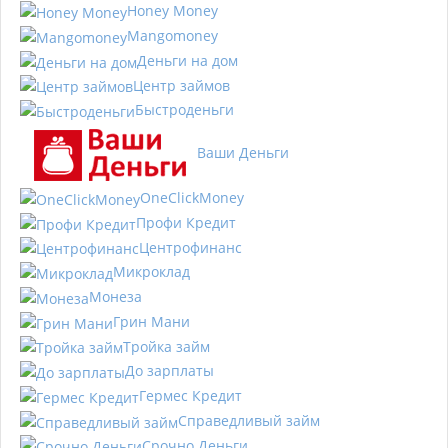
Honey Money
Mangomoney
Деньги на дом
Центр займов
Быстроденьги
Ваши Деньги
OneClickMoney
Профи Кредит
Центрофинанс
Микроклад
Монеза
Грин Мани
Тройка займ
До зарплаты
Гермес Кредит
Справедливый займ
Срочно Деньги