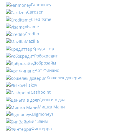
Fanmoney
Cardzen
Creditsme
Visame
Credilo
Mazilla
Кредиттер
Робокредит
Доброзайм
Арт Финанс
Кошелек доверия
Pliskov
Cashpoint
Деньги в долг
Мишка Мани
Bigmoneys
Биг Займ
Финтерра