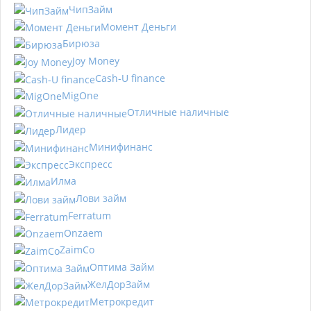
ЧипЗайм
Момент Деньги
Бирюза
Joy Money
Cash-U finance
MigOne
Отличные наличные
Лидер
Минифинанс
Экспресс
Илма
Лови займ
Ferratum
Onzaem
ZaimCo
Оптима Займ
ЖелДорЗайм
Метрокредит