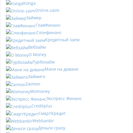
Konga
Online-zaim
Займер
ГлавФинанс
Слонфинанс
Кредитный заем
Вебзайм
O Money
Турбозайм
Мани на диване
Займиго
Zaimon
Womoney
Экспресс Финанс
Creditplus
СмартКредит
Webbankir
Деньги сразу