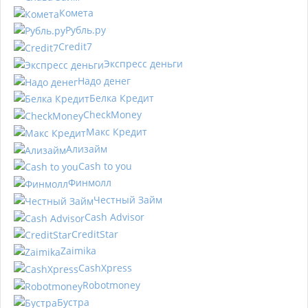
Комета
Рубль.ру
Сredit7
Экспресс деньги
Надо денег
Белка Кредит
CheckMoney
Макс Кредит
Ализайм
Сash to you
Финмолл
Честный Займ
Cash Advisor
CreditStar
Zaimika
CashXpress
Robotmoney
Бустра