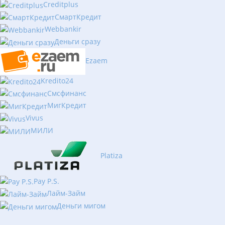
Creditplus
СмартКредит
Webbankir
Деньги сразу
Ezaem
Kredito24
Смсфинанс
МигКредит
Vivus
МИЛИ
Platiza
Pay P.S.
Лайм-Займ
Деньги мигом