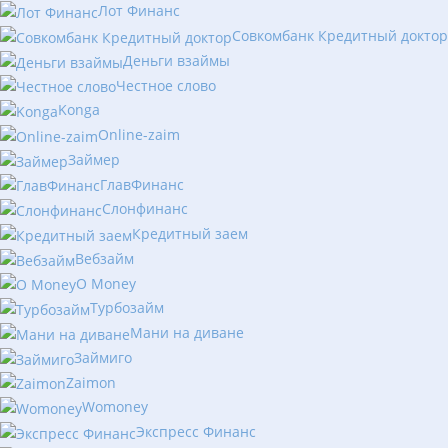
Лот Финанс
Совкомбанк Кредитный доктор
Деньги взаймы
Честное слово
Konga
Online-zaim
Займер
ГлавФинанс
Слонфинанс
Кредитный заем
Вебзайм
O Money
Турбозайм
Мани на диване
Займиго
Zaimon
Womoney
Экспресс Финанс