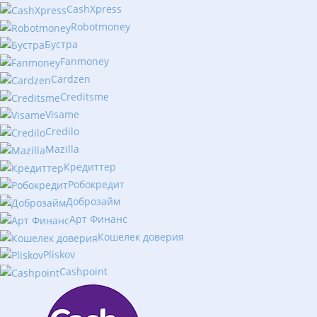
CashXpress
Robotmoney
Бустра
Fanmoney
Cardzen
Creditsme
Visame
Credilo
Mazilla
Кредиттер
Робокредит
Доброзайм
Арт Финанс
Кошелек доверия
Pliskov
Cashpoint