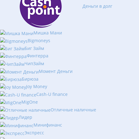
Деньги в долг
Мишка Мани
Bigmoneys
Биг Займ
Финтерра
ЧипЗайм
Момент Деньги
Бирюза
Joy Money
Cash-U finance
MigOne
Отличные наличные
Лидер
Минифинанс
Экспресс