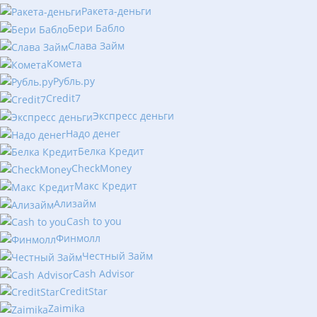
Ракета-деньги
Бери Бабло
Слава Займ
Комета
Рубль.ру
Сredit7
Экспресс деньги
Надо денег
Белка Кредит
CheckMoney
Макс Кредит
Ализайм
Сash to you
Финмолл
Честный Займ
Cash Advisor
CreditStar
Zaimika