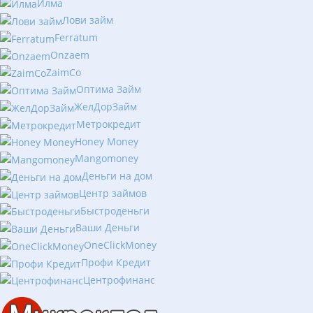
Илма
Лови займ
Ferratum
Onzaem
ZaimCo
Оптима Займ
ЖелДорЗайм
Метрокредит
Honey Money
Mangomoney
Деньги на дом
Центр займов
Быстроденьги
Ваши Деньги
OneClickMoney
Профи Кредит
Центрофинанс