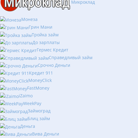
Микроклад
Монеза
Грин Мани
Тройка займ
До зарплаты
Гермес Кредит
Справедливый займ
Срочно Деньги
Кредит 911
MoneyClick
FastMoney
iZaimo
WeekPay
Займоград
Блиц займ
Деньга
Вива Деньги